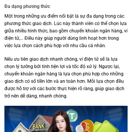
Đa dạng phương thức
Một trong những ưu điểm nổi bật là sự đa dạng trong các
phương thức giao dịch. Lúc này thành viên có thể chọn lựa
giữa nhiều hình thức, bao gồm chuyển khoản ngân hàng, ví
điện tử,… Điều này giúp người dùng linh hoạt hơn trong
việc lựa chọn cách phù hợp với nhu cầu cá nhân.
Nếu ưu tiên giao dịch nhanh chóng, ví điện tử sẽ là lựa
chọn lý tưởng bởi tính tiện lợi và tốc độ xử lý. Ngược lại,
chuyển khoản ngân hàng là lựa chọn phù hợp cho những
giao dịch có số tiền lớn và an toàn hơn. Mỗi lựa chọn đều
được hỗ trợ với các bước thực hiện rõ ràng, giúp giao dịch
trở nên dễ dàng, nhanh chóng.