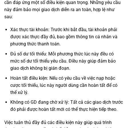
cần đáp ứng một số điều kiện quan trọng. Những yêu cầu
này đảm bảo mọi giao dịch diễn ra an toàn, hợp lệ như
sau:
Xác thực tài khoản: Trước khi bắt đầu, tài khoản phải
được xác thực đầy đủ, bao gồm thông tin cá nhân và
phương thức thanh toán.
Đủ số dư tối thiểu: Mỗi phương thức lúc này đều có
mức số dư tối thiểu yêu cầu. Điều này giúp đảm bảo
giao dịch không bị gián đoạn.
Hoàn tất điều kiện: Nếu có yêu cầu về việc nạp hoặc
cược tối thiểu, lúc này người dùng cần hoàn tất để có
thể xử lý.
Không có GD đang chờ xử lý: Tất cả các giao dịch trước
đó phải được hoàn tất mới có thể thực hiện tiếp theo.
Việc tuân thủ đầy đủ các điều kiện này giúp quá trình