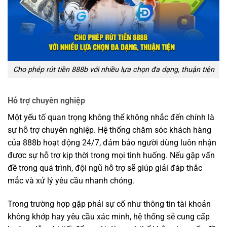
Cho phép rút tiền 888b với nhiều lựa chọn đa dạng, thuận tiện
Hỗ trợ chuyên nghiệp
Một yếu tố quan trọng không thể không nhắc đến chính là
sự hỗ trợ chuyên nghiệp. Hệ thống chăm sóc khách hàng
của 888b hoạt động 24/7, đảm bảo người dùng luôn nhận
được sự hỗ trợ kịp thời trong mọi tình huống. Nếu gặp vấn
đề trong quá trình, đội ngũ hỗ trợ sẽ giúp giải đáp thắc
mắc và xử lý yêu cầu nhanh chóng.
Trong trường hợp gặp phải sự cố như thông tin tài khoản
không khớp hay yêu cầu xác minh, hệ thống sẽ cung cấp