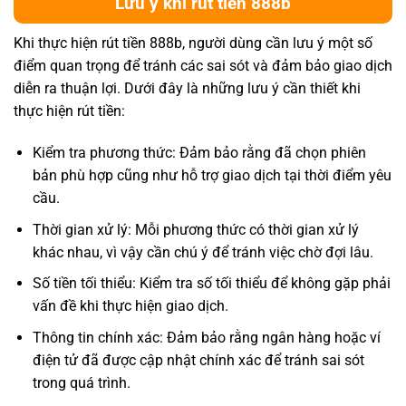
Lưu ý khi rút tiền 888b
Khi thực hiện rút tiền 888b, người dùng cần lưu ý một số
điểm quan trọng để tránh các sai sót và đảm bảo giao dịch
diễn ra thuận lợi. Dưới đây là những lưu ý cần thiết khi
thực hiện rút tiền:
Kiểm tra phương thức: Đảm bảo rằng đã chọn phiên
bản phù hợp cũng như hỗ trợ giao dịch tại thời điểm yêu
cầu.
Thời gian xử lý: Mỗi phương thức có thời gian xử lý
khác nhau, vì vậy cần chú ý để tránh việc chờ đợi lâu.
Số tiền tối thiểu: Kiểm tra số tối thiểu để không gặp phải
vấn đề khi thực hiện giao dịch.
Thông tin chính xác: Đảm bảo rằng ngân hàng hoặc ví
điện tử đã được cập nhật chính xác để tránh sai sót
trong quá trình.