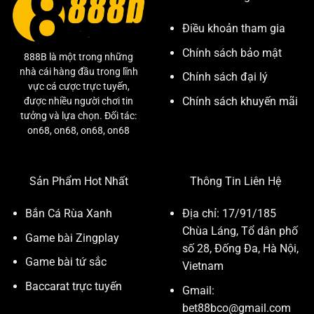
Điều khoản tham gia
Chính sách bảo mật
888B
là một trong những
nhà cái hàng đầu trong lĩnh
Chính sách đại lý
vực cá cược trực tuyến,
Chính sách khuyến mãi
được nhiều người chơi tin
tưởng và lựa chọn. Đối tác:
on68
,
on68
,
on68
,
on68
Sản Phẩm Hot Nhất
Thông Tin Liên Hệ
Bắn Cá Rùa Xanh
Địa chỉ:
17/91/185
Chùa Láng, Tổ dân phố
Game bài Zingplay
số 28, Đống Đa, Hà Nội,
Game bài tứ sắc
Vietnam
Baccarat trực tuyến
Gmail:
bet88bco@gmail.com