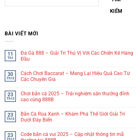
KIẾM
BÀI VIẾT MỚI
Đá Gà 888 – Giải Trí Thú Vị Với Các Chiến Kê Hàng
11
Th1
Đầu
Cách Chơi Baccarat – Mang Lại Hiệu Quả Cao Từ
30
Th12
Các Chuyên Gia
Chơi bắn cá 2025 – Trải nghiệm săn thưởng đỉnh
23
Th12
cao cùng 888B
Bắn Cá Rùa Xanh – Khám Phá Thế Giới Giải Trí
23
Th12
Dưới Đáy Biển
Code bắn cá vui 2025 – Cập nhật thông tin mã
23
Th12