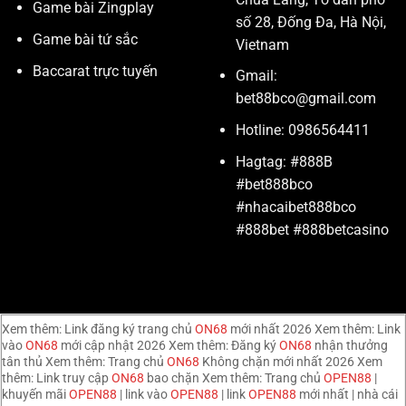
Game bài Zingplay
số 28, Đống Đa, Hà Nội,
Game bài tứ sắc
Vietnam
Baccarat trực tuyến
Gmail:
bet88bco@gmail.com
Hotline: 0986564411
Hagtag: #888B
#bet888bco
#nhacaibet888bco
#888bet #888betcasino
Xem thêm: Link đăng ký trang chủ
ON68
mới nhất 2026 Xem thêm: Link
vào
ON68
mới cập nhật 2026 Xem thêm: Đăng ký
ON68
nhận thưởng
tân thủ Xem thêm: Trang chủ
ON68
Không chặn mới nhất 2026 Xem
thêm: Link truy cập
ON68
bao chặn Xem thêm: Trang chủ
OPEN88
|
khuyến mãi
OPEN88
| link vào
OPEN88
| link
OPEN88
mới nhất | nhà cái