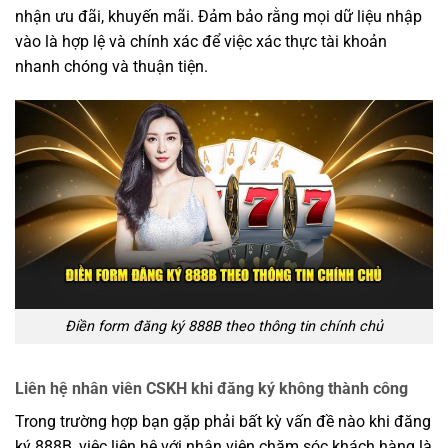
nhận ưu đãi, khuyến mãi. Đảm bảo rằng mọi dữ liệu nhập
vào là hợp lệ và chính xác để việc xác thực tài khoản
nhanh chóng và thuận tiện.
Điền form đăng ký 888B theo thông tin chính chủ
Liên hệ nhân viên CSKH khi đăng ký không thành công
Trong trường hợp bạn gặp phải bất kỳ vấn đề nào khi đăng
ký 888B, việc liên hệ với nhân viên chăm sóc khách hàng là