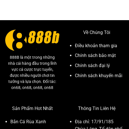
Về Chúng Tôi
Điều khoản tham gia
Chính sách bảo mật
888B
là một trong những
nhà cái hàng đầu trong lĩnh
Chính sách đại lý
vực cá cược trực tuyến,
Chính sách khuyến mãi
được nhiều người chơi tin
tưởng và lựa chọn. Đối tác:
on68
,
on68
,
on68
,
on68
Sản Phẩm Hot Nhất
Thông Tin Liên Hệ
Bắn Cá Rùa Xanh
Địa chỉ:
17/91/185
Chùa Láng, Tổ dân phố